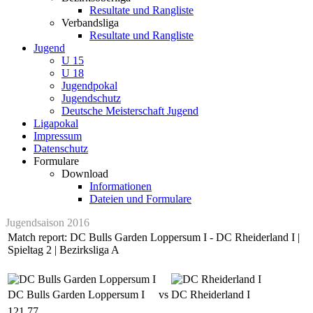
Resultate und Rangliste
Verbandsliga
Resultate und Rangliste
Jugend
U 15
U 18
Jugendpokal
Jugendschutz
Deutsche Meisterschaft Jugend
Ligapokal
Impressum
Datenschutz
Formulare
Download
Informationen
Dateien und Formulare
Jugendsaison 2016
Match report: DC Bulls Garden Loppersum I - DC Rheiderland I |
Spieltag 2 | Bezirksliga A
DC Bulls Garden Loppersum I
vs
DC Rheiderland I
121
77