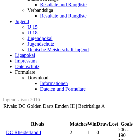
Resultate und Rangliste
Verbandsliga
Resultate und Rangliste
Jugend
U 15
U 18
Jugendpokal
Jugendschutz
Deutsche Meisterschaft Jugend
Ligapokal
Impressum
Datenschutz
Formulare
Download
Informationen
Dateien und Formulare
Jugendsaison 2016
Rivals: DC Golden Darts Emden III | Bezirksliga A
Rivals
Matches
Win
Draw
Lost
Goals
206 -
DC Rheiderland I
2
1
0
1
190