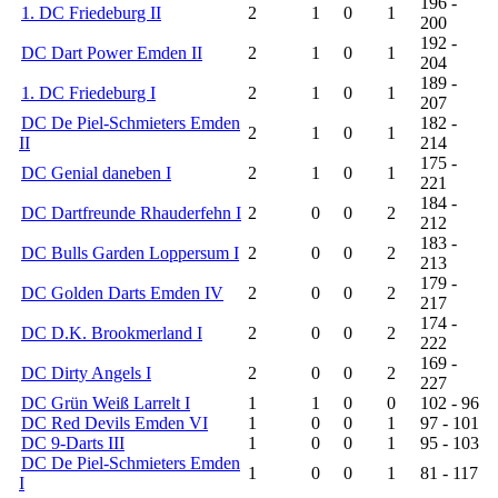
196 -
1. DC Friedeburg II
2
1
0
1
200
192 -
DC Dart Power Emden II
2
1
0
1
204
189 -
1. DC Friedeburg I
2
1
0
1
207
DC De Piel-Schmieters Emden
182 -
2
1
0
1
II
214
175 -
DC Genial daneben I
2
1
0
1
221
184 -
DC Dartfreunde Rhauderfehn I
2
0
0
2
212
183 -
DC Bulls Garden Loppersum I
2
0
0
2
213
179 -
DC Golden Darts Emden IV
2
0
0
2
217
174 -
DC D.K. Brookmerland I
2
0
0
2
222
169 -
DC Dirty Angels I
2
0
0
2
227
DC Grün Weiß Larrelt I
1
1
0
0
102 - 96
DC Red Devils Emden VI
1
0
0
1
97 - 101
DC 9-Darts III
1
0
0
1
95 - 103
DC De Piel-Schmieters Emden
1
0
0
1
81 - 117
I